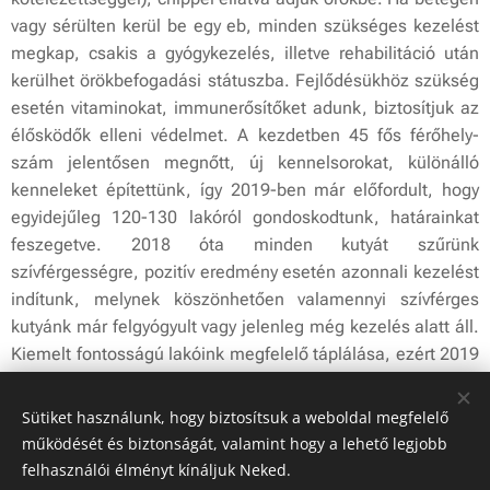
vagy sérülten kerül be egy eb, minden szükséges kezelést
megkap, csakis a gyógykezelés, illetve rehabilitáció után
kerülhet örökbefogadási státuszba. Fejlődésükhöz szükség
esetén vitaminokat, immunerősítőket adunk, biztosítjuk az
élősködők elleni védelmet. A kezdetben 45 fős férőhely-
szám jelentősen megnőtt, új kennelsorokat, különálló
kenneleket építettünk, így 2019-ben már előfordult, hogy
egyidejűleg 120-130 lakóról gondoskodtunk, határainkat
feszegetve. 2018 óta minden kutyát szűrünk
szívférgességre, pozitív eredmény esetén azonnali kezelést
indítunk, melynek köszönhetően valamennyi szívférges
kutyánk már felgyógyult vagy jelenleg még kezelés alatt áll.
Kiemelt fontosságú lakóink megfelelő táplálása, ezért 2019
nyarán magas minőségű tápra váltottunk, melynek
pénzügyi hátterét adományokból próbáljuk megteremteni.
Sütiket használunk, hogy biztosítsuk a weboldal megfelelő
Rendszeresen vállalunk felvilágosító, a felelős állattartást
működését és biztonságát, valamint hogy a lehető legjobb
népszerűsítő programokat, számos városi rendezvényen
felhasználói élményt kínáljuk Neked.