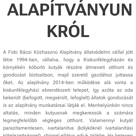
ALAPÍTVÁNYUN
KRÓL
A Fido Bácsi Közhasznú Alapítvány állatvédelmi céllal jött
létre 1994-ben, vállalva, hogy a Kiskunfélegyházán és
környékén kóborló kutyák részére átmeneti otthont és
gondozást biztosítson, majd szerető gazdához juttassa
őket. Az alapítvány 2014-ben működése alá vonta a
kiskunfélegyházi ebrendészeti telepet, így azóta az oda
bekerült (befogott, megsérült, lefoglalt) állatok gondozását
is az alapítvány munkatársai látják el. Menhelyünkön nincs
altatás, minden kutyusnak megkeressük a számára
legmegfelelőbb végleges otthont. Valamennyi kutyát
parazitamentesen, ivartalanítva (kölyköknél ivartalanítási
kötelezettséggel), chippel ellátva adjuk örökbe. Ha betegen