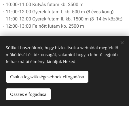
- 10:00-11:00 Kutyás futam kb. 2500 m
- 11:00-12:00 Gyerek futam I. kb. 500 m (8 éves korig)
- 11:00-12:00 Gyerek futam II. kb. 1500 m (8–14 év között)
- 12:00-13:00 Felnőtt futam kb. 2500 m
Sütiket használunk, hogy biztosítsuk a weboldal megfelelő
Programok a verseny mellett: Állatsimogató, játékos
működését és biztonságát, valamint hogy a lehető legjobb
vetélkedők, kézműves foglalkozások, lovas programok,
felhasználói élményt kínáljuk Neked.
előadások, sport- és kutyás bemutatók, jótékonysági vásár,
finom ételek és italok, környékbeli árusok kínálata.
Csak a legszükségesebbek elfogadása
A futamon való részvétel előzetes regisztrációhoz és
fizetéshez kötött!
Összes elfogadása
A regisztráció az alábbi linkeken elérhető:
Gyerek futam
:
https://forms.gle/Ey8XuZDeRh5yXQ9s6