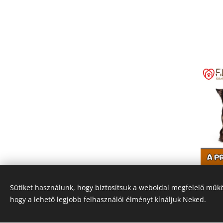
Sütiket használunk, hogy biztosítsuk a weboldal megfelelő műkö
hogy a lehető legjobb felhasználói élményt kínáljuk Neked.