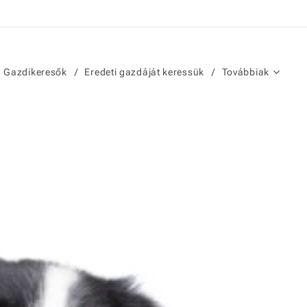
Gazdikeresők
Eredeti gazdáját keressük
Továbbiak