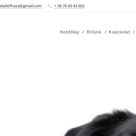
elykkfhaza@gmail.com
+ 36 70 43 43 002
Kezdőlap
Rólunk
Kapcsolat