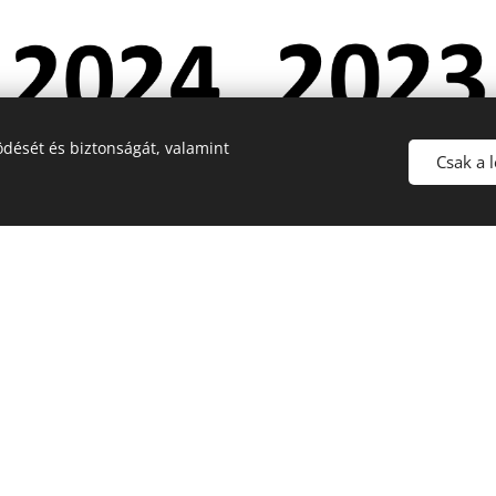
dését és biztonságát, valamint
Csak a 
Beérkezett kutyák száma:
Beérkezett kutyák száma:
191
196
Ebből leadott: 36
Ebből leadott: 35
Ebből lefoglalt: 1
Ebből lefoglalt: 3
Ebből visszahozott: 3
Ebből visszahozott: 1
Gazdához adott kutyák
Gazdához adott kutyák
száma: 209
száma: 193
Fajtamentésnek átadva: 1
Fajtamentésnek átadva: 1
Elhullott: 2
Elhullott: 9