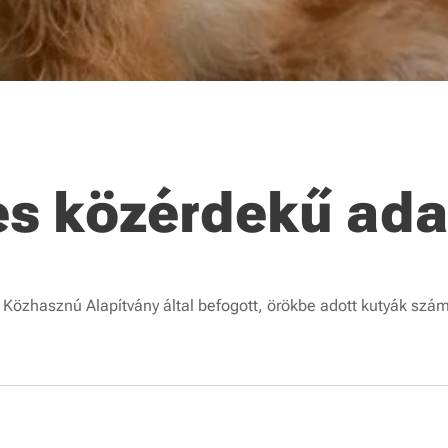
es közérdekű ada
 Közhasznú Alapítvány által befogott, örökbe adott kutyák szá