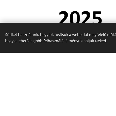
Sütiket használunk, hogy biztosítsuk a weboldal megfelelő műkö
Beérkezett kutyák száma:
hogy a lehető legjobb felhasználói élményt kínáljuk Neked.
170
Ebből leadott: 33
Ebből lefoglalt: 0
Ebből visszahozott: 1
Gazdához adott kutyák
száma: 145
Fajtamentésnek átadva: 0
Elhullott: 3