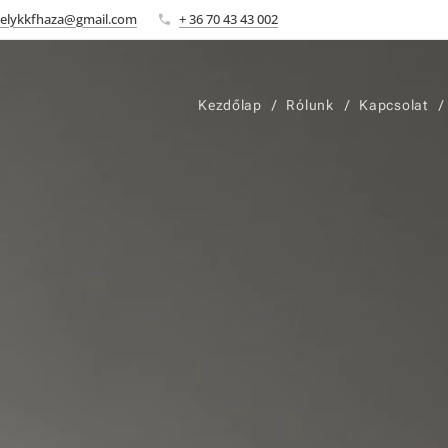
elykkfhaza@gmail.com
+ 36 70 43 43 002
Kezdőlap
Rólunk
Kapcsolat