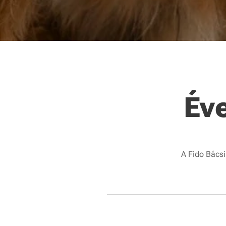
Év
A Fido Bácsi