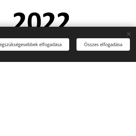
legszükségesebbek elfogadása
Összes elfogadása
Beérkezett kutyák száma:
220
Ebből leadott: 37
Ebből lefoglalt: 0
Ebből visszahozott: 4
Gazdához adott kutyák
száma: 212
Fajtamentésnek átadva: 0
Elhullott: 3