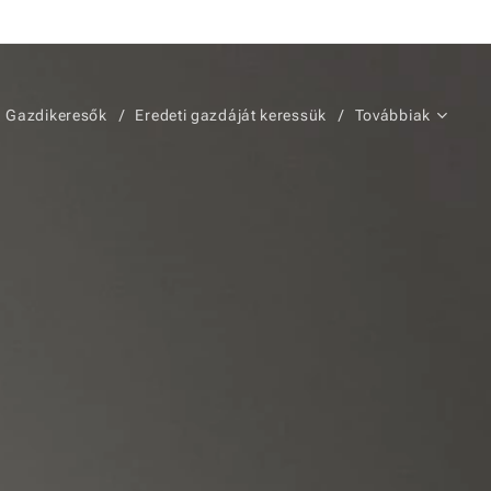
Gazdikeresők
Eredeti gazdáját keressük
Továbbiak