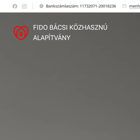
Bankszámlaszám: 11732071-20018236
menh
FIDO BÁCSI KÖZHASZNÚ
ALAPÍTVÁNY