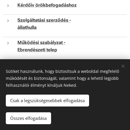
Kérdőív örökbefogadáshoz
Szolgáltatási szerződés -
állathulla
Működési szabályzat -
Ebrendészeti telep
Működési szabályzat - Menhely
Sütiket használunk, hogy biztosítsuk a weboldal megfelelő
működését és biztonságát, valamint hogy a lehető legjobb
felhasználói élményt kínáljuk Neked.
Csak a legszükségesebbek elfogadása
© 2024 Kutyamenhely | Minden jog fenntartva
Összes elfogadása
Az oldalt a
Webnode
működteti
Sütik