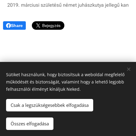
2019. márciusi születésű német juhászkutya jellegű kan
Share
Sütiket használunk, hogy biztosítsuk a weboldal megfelelő
működését és biztonságát, valamint hogy a lehető legjobb
felhasználói élményt kínáljuk Neked.
Csak a legszükségesebbek elfogadása
© 2024 Kutyamenhely | Minden jog fenntartva
Összes elfogadása
Az oldalt a
Webnode
működteti
Sütik