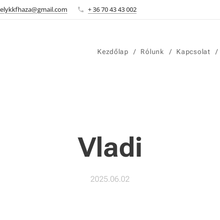
elykkfhaza@gmail.com
+ 36 70 43 43 002
Kezdőlap
Rólunk
Kapcsolat
Vladi
2025.06.02