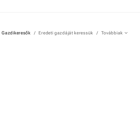
Gazdikeresők
Eredeti gazdáját keressük
Továbbiak