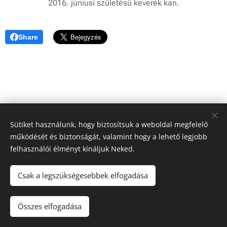
2016. júniusi születésű keverék kan.
Share
Sütiket használunk, hogy biztosítsuk a weboldal megfelelő
működését és biztonságát, valamint hogy a lehető legjobb
felhasználói élményt kínáljuk Neked.
Csak a legszükségesebbek elfogadása
© 2024 Kutyamenhely | Minden jog fenntartva
Összes elfogadása
Az oldalt a
Webnode
működteti
Sütik