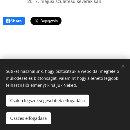
2017. májusi születésű keverék kan.
Share
Sütiket használunk, hogy biztosítsuk a weboldal megfelelő
működését és biztonságát, valamint hogy a lehető legjobb
felhasználói élményt kínáljuk Neked.
Csak a legszükségesebbek elfogadása
© 2024 Kutyamenhely | Minden jog fenntartva
Összes elfogadása
Az oldalt a
Webnode
működteti
Sütik